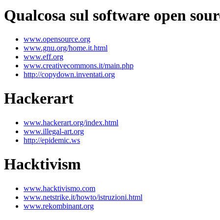
Qualcosa sul software open sourc
www.opensource.org
www.gnu.org/home.it.html
www.eff.org
www.creativecommons.it/main.php
http://copydown.inventati.org
Hackerart
www.hackerart.org/index.html
www.illegal-art.org
http://epidemic.ws
Hacktivism
www.hacktivismo.com
www.netstrike.it/howto/istruzioni.html
www.rekombinant.org