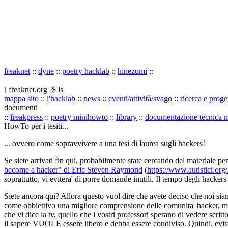
freaknet
::
dyne
::
poetry hacklab
::
hinezumi
::
[ freaknet.org ]$ ls
mappa sito
::
l'hacklab
::
news
::
eventi/attività/svago
::
ricerca e proget
documenti
::
freakpress
::
poetry minihowto
::
library
::
documentazione tecnica 
HowTo per i tesiti...
... ovvero come sopravvivere a una tesi di laurea sugli hackers!
Se siete arrivati fin qui, probabilmente state cercando del materiale pe
become a hacker" di Eric Steven Raymond
(
https://www.autistici.org
soprattutto, vi evitera' di porre domande inutili. Il tempo degli hackers
Siete ancora qui? Allora questo vuol dire che avete deciso che noi siam
come obbiettivo una migliore comprensione delle comunita' hacke
che vi dice la tv, quello che i vostri professori sperano di vedere scr
il sapere VUOLE essere libero e debba essere condiviso. Quindi, evita