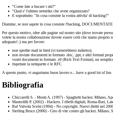
"Come fate a bucare i siti?"
"Qual e' l'ultimo netstrike che avete organizzato?
E soprattutto: "In cosa consiste la vostra attivita' di hacking?"
Diamine, se non sapete in cosa consiste l'hacking, DOCU
Per questo motivo, oltre alle pagine sul nostro sito (dove trovate pre
volete la nostra collaborazione dovete essere certi che siamo proprio no
adeguato! ;)
ma per favore:
non spedite mail in html (vi tornerebbero indietro);
non inviate documenti in formato .doc, .ppt, e altri formati pro
vostri documenti in formato .rtf (Rich Text Format), un semp
rispettate la netiquette e le RFC
A questo punto, vi auguriamo buon lavoro e... have a good lot of fun
Bibliografia
Chiccarelli S. - Monti A. (1997) - Spaghetti hacker, Milano, A
Mastrolilli P. (2002) - Hackers. I ribelli digitali, Roma-Bari, Lat
Raf Valvola Scelsi (1994) - No copyright. Nuovi diritti nel 20
Sterling Bruce (2000) - Giro di vite contro gli hacker, Milano,