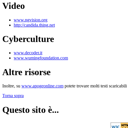
Video
www.ngvision.org
http://candida.thing.net
Cyberculture
www.decoder.it
www.wumingfoundation.com
Altre risorse
Inoltre, su
www.apogeonline.com
potete trovare molti testi scaricabil
Torna sopra
Questo sito è...