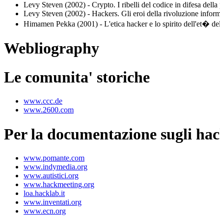
Levy Steven (2002) - Crypto. I ribelli del codice in difesa dell
Levy Steven (2002) - Hackers. Gli eroi della rivoluzione infor
Himamen Pekka (2001) - L'etica hacker e lo spirito dell'et� del
Webliography
Le comunita' storiche
www.ccc.de
www.2600.com
Per la documentazione sugli hack
www.pomante.com
www.indymedia.org
www.autistici.org
www.hackmeeting.org
loa.hacklab.it
www.inventati.org
www.ecn.org