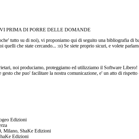
MENTATEVI PRIMA DI PORRE DELLE DOMANDE
ssoche' tutto su di noi), vi proponiamo qui di seguito una bibliografia 
i quelli che state cercando... :o) Se siete proprio sicuri, e volete parlar
prietari, noi produciamo, proteggiamo ed utilizziamo il Software Libero! 
lice gesto che puo' facilitare la nostra comunicazione, e' un atto d
pogeo Edizioni
erza
00, Milano, ShaKe Edizioni
 ShaKe Edizioni