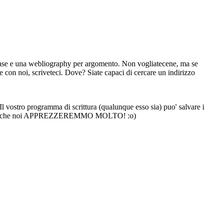
di base e una webliography per argomento. Non vogliatecene, ma se
ne con noi, scriveteci. Dove? Siate capaci di cercare un indirizzo
Il vostro programma di scrittura (qualunque esso sia) puo' salvare i
i rispetto che noi APPREZZEREMMO MOLTO! :o)