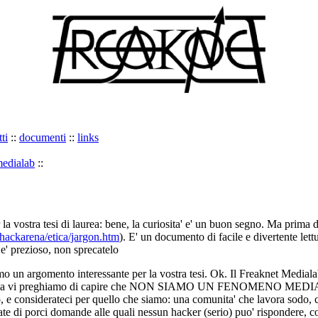
ti
::
documenti
::
links
medialab
::
r la vostra tesi di laurea: bene, la curiosita' e' un buon segno. Ma prima 
/hackarena/etica/jargon.htm
). E' un documento di facile e divertente lett
 e' prezioso, non sprecatelo
o un argomento interessante per la vostra tesi. Ok. Il Freaknet Medialab
r, ma vi preghiamo di capire che NON SIAMO UN FENOMENO MEDIATICO
itto, e considerateci per quello che siamo: una comunita' che lavora sodo,
te di porci domande alle quali nessun hacker (serio) puo' rispondere, 