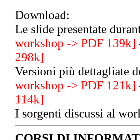
Download:
Le slide presentate dura
workshop -> PDF 139k]
298k]
Versioni più dettagliate d
workshop -> PDF 121k]
114k]
I sorgenti discussi al wo
CORSI DI INFORMATI