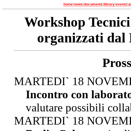
home
:
news
:
documents
:
library
:
events
:
a
Workshop Tecnici 
organizzati da
Pross
MARTEDI` 18 NOVEMB
Incontro con laborat
valutare possibili col
MARTEDI` 18 NOVEMB