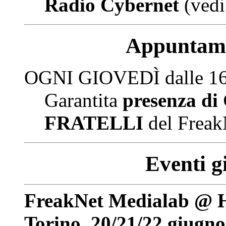
Radio Cybernet
(vedi
Appuntame
OGNI GIOVEDÌ dalle 16:
Garantita
presenza d
FRATELLI
del Freak
Eventi g
FreakNet Medialab @ H
Torino, 20/21/22 giugno