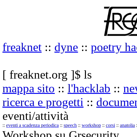
freaknet
::
dyne
::
poetry ha
[ freaknet.org ]$ ls
mappa sito
::
l'hacklab
::
ne
ricerca e progetti
::
documen
eventi/attività
::
eventi a scadenza periodica
::
speech
::
workshop
::
corsi
::
anatolia
:
Workshop su Grsecurity