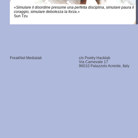
«Simulare il disordine presume una perfetta disciplina, simulare paura il
coraggio, simulare debolezza la forza.»
Sun Tzu
FreakNet Medialab
c/o Poetry Hacklab
Via Carnevale 17
96010 Palazzolo Acreide, Italy